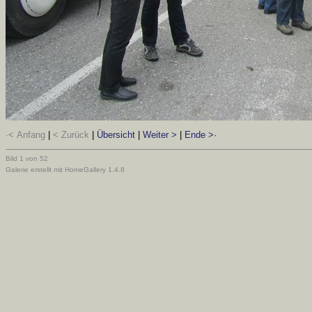
·< Anfang
|
< Zurück
|
Übersicht
|
Weiter >
|
Ende >·
Bild 1 von 52
Galerie erstellt mit HomeGallery 1.4.8