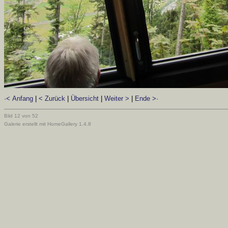
·< Anfang
|
< Zurück
|
Übersicht
|
Weiter >
|
Ende >·
Bild 12 von 52
Galerie erstellt mit HomeGallery 1.4.8