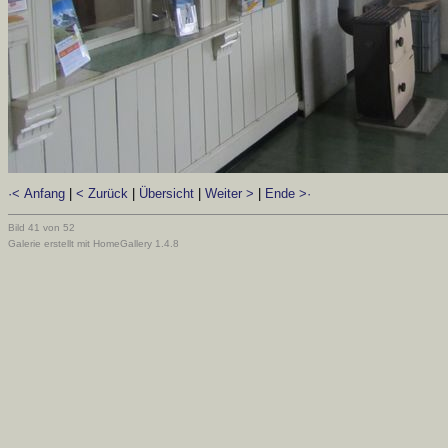
·< Anfang
|
< Zurück
|
Übersicht
|
Weiter >
|
Ende >·
Bild 41 von 52
Galerie erstellt mit HomeGallery 1.4.8