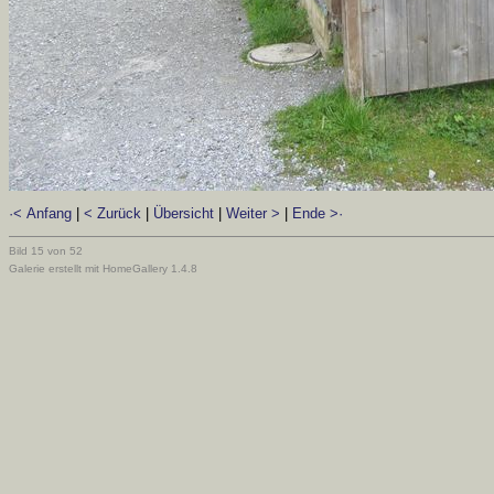
·< Anfang
|
< Zurück
|
Übersicht
|
Weiter >
|
Ende >·
Bild 15 von 52
Galerie erstellt mit HomeGallery 1.4.8