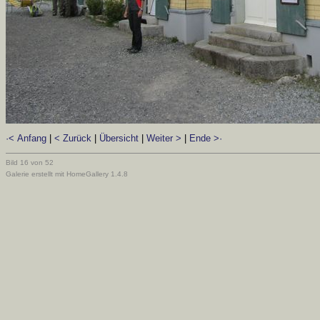
·< Anfang
|
< Zurück
|
Übersicht
|
Weiter >
|
Ende >·
Bild 16 von 52
Galerie erstellt mit HomeGallery 1.4.8